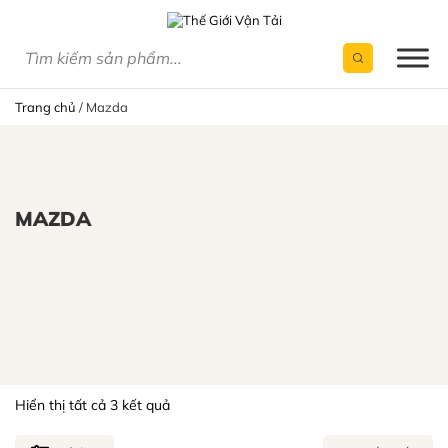
Skip
to
content
Trang chủ
/
Mazda
MAZDA
Hiển thị tất cả 3 kết quả